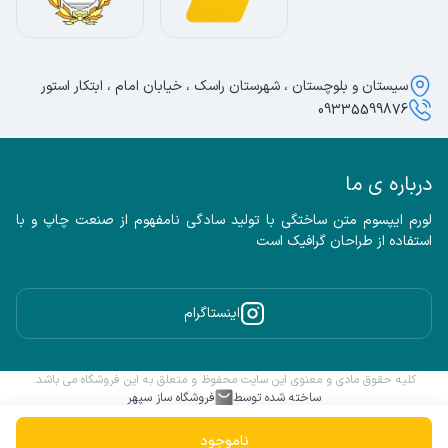
سیستان و بلوچستان ، شهرستان راسک ، خیابان امام ، ابتکار استور
09335599876
درباره ی ما
لورم ایپسوم متن ساختگی با تولید سادگی نامفهوم از صنعت چاپ و با 
استفاده از طراحان گرافیک است
اینستاگرام
کلیه حقوق مادی و معنوی این سایت محفوظ و متعلق به این فروشگاه می باشد.
ساخته شده توسط
فروشگاه ساز سپهر
ناموجود