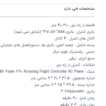
مشخصات فنی ندارد
فاصله از راه دور : 30-40 متر
باتری کنترل : باتری 3x1.5V "AAA" (شامل نمی شود)
کانال های کنترل : 4 کانال
بسته شامل : جعبه اصلی، باتری ها، دستورالعمل های عملیاتی، کنتر
جنس : پلاستیک، فوم، دیگر
منبع انرژی : برقی
امکانات : کنترل از راه دور
سبک ؛ B2 Foam 360 Rotating Flight Controller RC Plane
اندازه محصول : 31.5 * 20 * 6 سانتی متر
اندازه بسته : 39.5 * 25 * 7 سانتی متر
باتری : 3.7V550mAH
زمان شارژ : 60 دقیقه
زمان بازی : 6-7 دقیقه