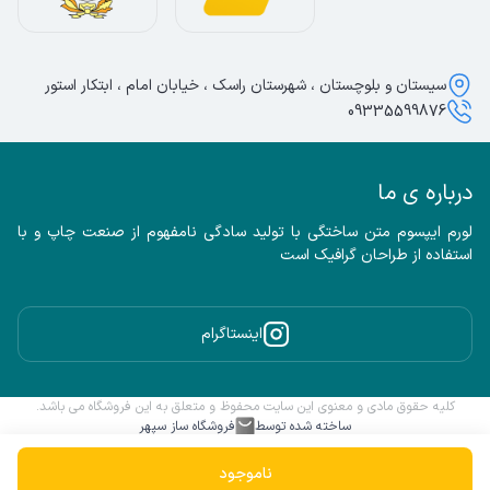
سیستان و بلوچستان ، شهرستان راسک ، خیابان امام ، ابتکار استور
09335599876
درباره ی ما
لورم ایپسوم متن ساختگی با تولید سادگی نامفهوم از صنعت چاپ و با 
استفاده از طراحان گرافیک است
اینستاگرام
کلیه حقوق مادی و معنوی این سایت محفوظ و متعلق به این فروشگاه می باشد.
ساخته شده توسط
فروشگاه ساز سپهر
ناموجود