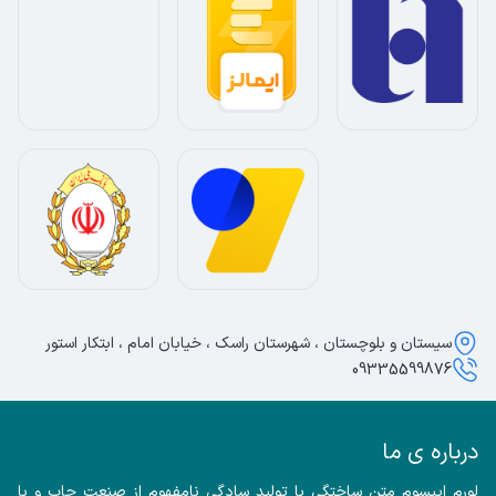
سیستان و بلوچستان ، شهرستان راسک ، خیابان امام ، ابتکار استور
09335599876
درباره ی ما
لورم ایپسوم متن ساختگی با تولید سادگی نامفهوم از صنعت چاپ و با 