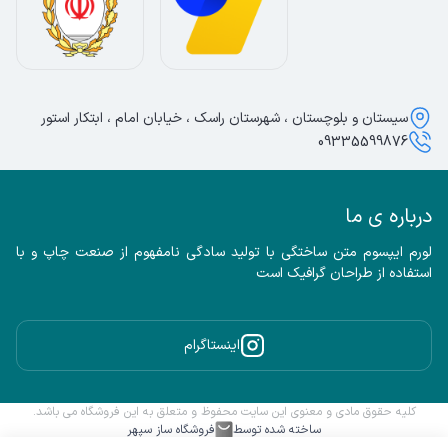
سیستان و بلوچستان ، شهرستان راسک ، خیابان امام ، ابتکار استور
09335599876
درباره ی ما
لورم ایپسوم متن ساختگی با تولید سادگی نامفهوم از صنعت چاپ و با 
استفاده از طراحان گرافیک است
اینستاگرام
کلیه حقوق مادی و معنوی این سایت محفوظ و متعلق به این فروشگاه می باشد.
ساخته شده توسط
فروشگاه ساز سپهر