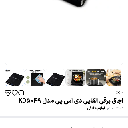
DSP
اجاق برقی القایی دی اس پی مدل KD5049
دسته بندی
:
لوازم خانگی