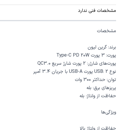
مشخصات فنی ندارد
مشخصات
برند: گرین لیون
پورت: 3 پورت Type-C PD 20W‏
پورت‌های شارژر: 2 پورت شارژ سریع QC3.0‏
نوع USB: 2 پورت USB-A با جریان 3.4 آمپر
توان: حداکثر 300 وات
پریزهای برق: بله
حفاظت از ولتاژ: بله
ویژگی‌ها
حفاظت از ولتاژ بالا