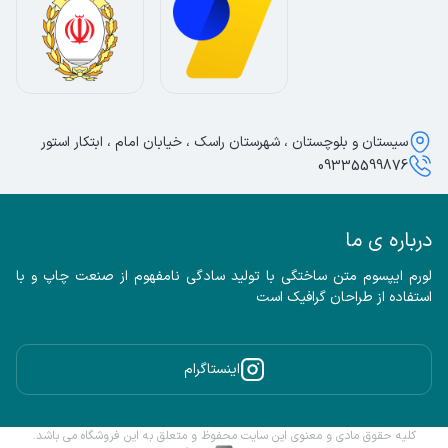
سیستان و بلوچستان ، شهرستان راسک ، خیابان امام ، ابتکار استور
09335599876
درباره ی ما
لورم ایپسوم متن ساختگی با تولید سادگی نامفهوم از صنعت چاپ و با 
استفاده از طراحان گرافیک است
اینستاگرام
کلیه حقوق مادی و معنوی این سایت محفوظ و متعلق به این فروشگاه می باشد.