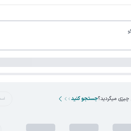
و
 چیزی میگردید؟
جستجو کنید