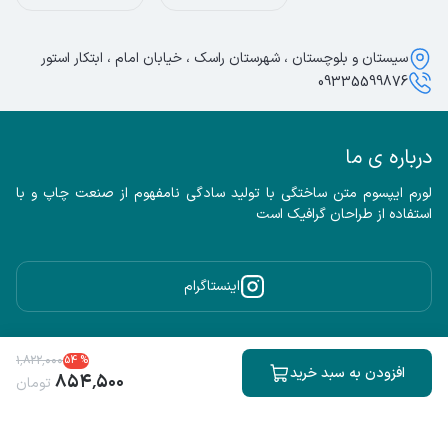
سیستان و بلوچستان ، شهرستان راسک ، خیابان امام ، ابتکار استور
09335599876
درباره ی ما
لورم ایپسوم متن ساختگی با تولید سادگی نامفهوم از صنعت چاپ و با 
استفاده از طراحان گرافیک است
اینستاگرام
کلیه حقوق مادی و معنوی این سایت محفوظ و متعلق به این فروشگاه می باشد.
۱
٬
۸۲۲
٬
۰۰۰
54
%
ساخته شده توسط
فروشگاه ساز سپهر
افزودن به سبد خرید
۸۵۴
٬
۵۰۰
تومان