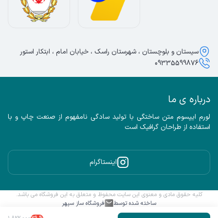
سیستان و بلوچستان ، شهرستان راسک ، خیابان امام ، ابتکار استور
09335599876
درباره ی ما
لورم ایپسوم متن ساختگی با تولید سادگی نامفهوم از صنعت چاپ و با 
استفاده از طراحان گرافیک است
اینستاگرام
کلیه حقوق مادی و معنوی این سایت محفوظ و متعلق به این فروشگاه می باشد.
ساخته شده توسط
فروشگاه ساز سپهر