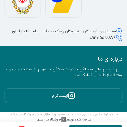
سیستان و بلوچستان ، شهرستان راسک ، خیابان امام ، ابتکار استور
09335599876
درباره ی ما
لورم ایپسوم متن ساختگی با تولید سادگی نامفهوم از صنعت چاپ و با 
استفاده از طراحان گرافیک است
اینستاگرام
کلیه حقوق مادی و معنوی این سایت محفوظ و متعلق به این فروشگاه می باشد.
ساخته شده توسط
فروشگاه ساز سپهر