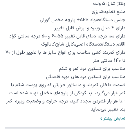
ولتاژ شارژ: 5 ولت
منبع تغذیه:شارژی
جنس دستگاه:مواد ABS+ پارچه مخمل گوزنی
دارای 4 مدل ویبره و لرزش قابل تغییر
دارای سه درجه دمای قابل تغییر 60،55 و 50 درجه سانتی گراد
اقلام دستگاه:دستگاه اصلی،کابل شارژ،کاتالوگ
دارای کمربند کشی مناسب برای انواع سایز ها با تغییر طول از 70
تا 140 سانتی متر
مناسب برای تسکین درد کمر و شکم
مناسب برای تسکین درد های دوره قاعدگی
قسمت داخلی کمربند و ماساژور حرارتی که روی پوست شکم یا
کمر قرار می‌گیرد، پد گرمکن از پارچه‌ای مخمل تهیه شده است.
-.با هر بار فشردن مجدد کلید، درجه حرارت و وضعیت ویبره کمر
بند تغییر می‌نماید.
-نوار کمری این محصول درجه بندی دارد و قابل استفاده برای
نمایش بیشتر
تمام افراد با سایزهای مختلف است.