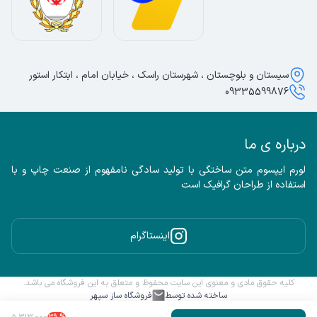
سیستان و بلوچستان ، شهرستان راسک ، خیابان امام ، ابتکار استور
09335599876
درباره ی ما
لورم ایپسوم متن ساختگی با تولید سادگی نامفهوم از صنعت چاپ و با 
استفاده از طراحان گرافیک است
اینستاگرام
کلیه حقوق مادی و معنوی این سایت محفوظ و متعلق به این فروشگاه می باشد.
ساخته شده توسط
فروشگاه ساز سپهر