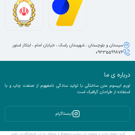
سیستان و بلوچستان ، شهرستان راسک ، خیابان امام ، ابتکار استور
09335599876
درباره ی ما
لورم ایپسوم متن ساختگی با تولید سادگی نامفهوم از صنعت چاپ و با 
استفاده از طراحان گرافیک است
اینستاگرام
کلیه حقوق مادی و معنوی این سایت محفوظ و متعلق به این فروشگاه می باشد.