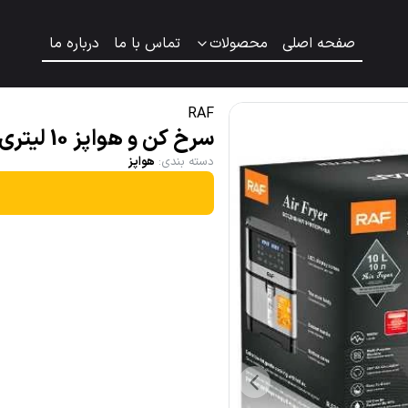
صفحه اصلی
محصولات
تماس با ما
درباره ما
RAF
سرخ کن و هواپز 10 لیتری بدون روغن راف مدل R.5339
دسته بندی
:
هواپز