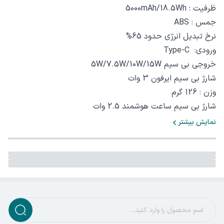
ظرفیت : 5000mAh/18.5Wh‏
جمس : ABS‏
نرخ تبدیل انرژی حدود 65%
ورودی: Type-C‏
خروجی بی سیم 5W/7.5W/10W/15W‏
شارژ بی سیم ایرفون 3 وات
وزن : 126 گرم
شارژ بی سیم ساعت هوشمند 2.5 وات
نمایش بیشتر