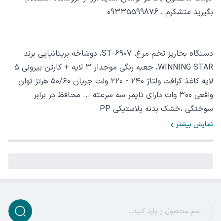
بگیرید متشکرم ، 09335599876
دستگاه بخارپز تخم مرغ، 6907-ST، دوشاخه بریتانیایی برند
WINNING STAR، جعبه رنگی موجدار ۳ لایه + کارتن بیرونی ۵
لایه کاغذ کرافت ولتاژ ۲۴۰ - ۲۲۰ ولت جریان ۵۰/۶۰ هرتز توان
واقعی ۳۰۰ وات دارای تایمر سه سرعته ... محافظ در برابر
سوختگی ،خشک بدنه پلاستیکی PP
نمایش بیشتر