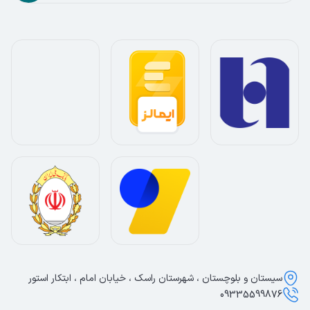
سیستان و بلوچستان ، شهرستان راسک ، خیابان امام ، ابتکار استور
09335599876