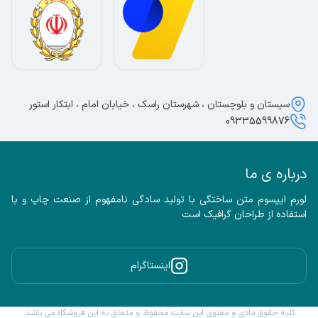
سیستان و بلوچستان ، شهرستان راسک ، خیابان امام ، ابتکار استور
09335599876
درباره ی ما
لورم ایپسوم متن ساختگی با تولید سادگی نامفهوم از صنعت چاپ و با 
استفاده از طراحان گرافیک است
اینستاگرام
کلیه حقوق مادی و معنوی این سایت محفوظ و متعلق به این فروشگاه می باشد.