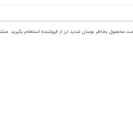
ل بخاطر نوسان شدید ارز از فروشنده استعلام بگیرید. متشکرم ، 599876