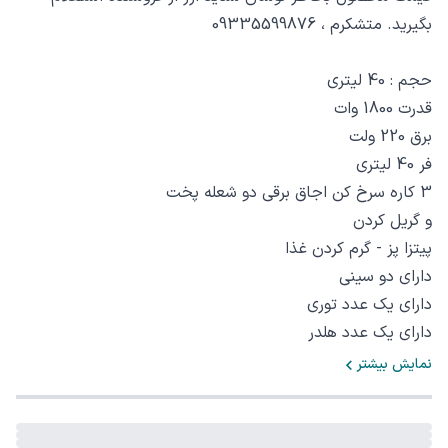
بگیرید. متشکرم ، 09335599876
حجم : 40 لیترى
قدرت 1800 وات
برق 220 ولت
فر 40 لیتری
3 کاره سرخ کن اجاق برقی دو شعله پخت
و گریل کردن
پیتزا پز - گرم کردن غذا
دارای دو سینی
دارای یک عدد توری
دارای یک عدد هلدر
نمایش بیشتر