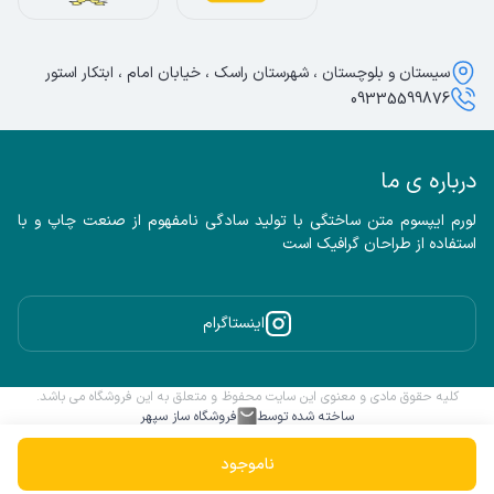
سیستان و بلوچستان ، شهرستان راسک ، خیابان امام ، ابتکار استور
09335599876
درباره ی ما
لورم ایپسوم متن ساختگی با تولید سادگی نامفهوم از صنعت چاپ و با 
استفاده از طراحان گرافیک است
اینستاگرام
کلیه حقوق مادی و معنوی این سایت محفوظ و متعلق به این فروشگاه می باشد.
ساخته شده توسط
فروشگاه ساز سپهر
ناموجود