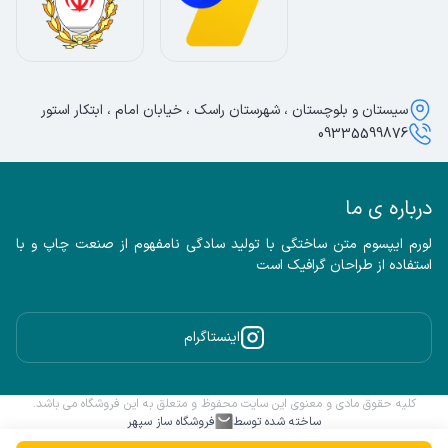
سیستان و بلوچستان ، شهرستان راسک ، خیابان امام ، ابتکار استور
09335599876
درباره ی ما
لورم ایپسوم متن ساختگی با تولید سادگی نامفهوم از صنعت چاپ و با 
استفاده از طراحان گرافیک است
اینستاگرام
کلیه حقوق مادی و معنوی این سایت محفوظ و متعلق به این فروشگاه می باشد.
ساخته شده توسط
فروشگاه ساز سپهر