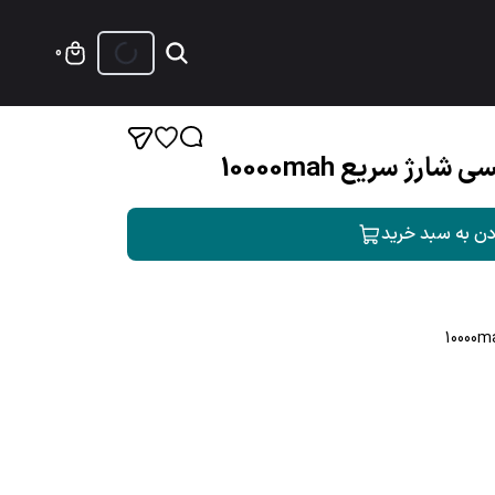
0
رژ سریع 10000mah
دن به سبد خرید