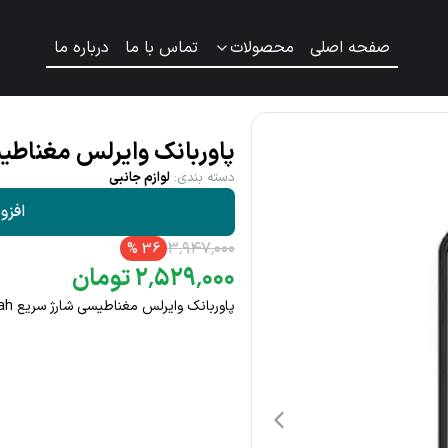
صفحه اصلی
محصولات
تماس با ما
درباره ما
پاوربانک وایرلس مغناطیسی شا
دسته بندی
:
لوازم جانبی
افزو
۳
٬
۹۴۷
٬
۰۰۰
%
36
۰۰۰
٬
۵۲۹
٬
۲
تومان
پاوربانک وایرلس مغناطیسی شارژ سریع 10000mah