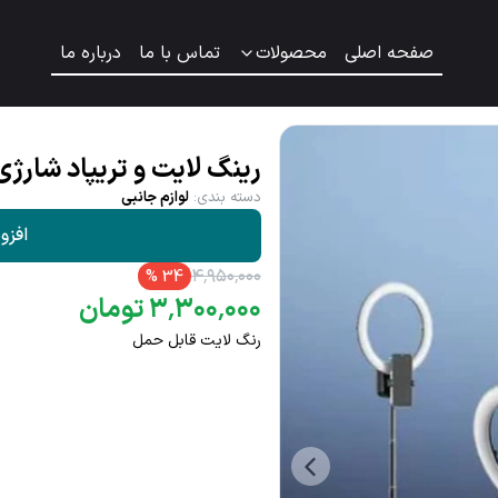
صفحه اصلی
محصولات
تماس با ما
درباره ما
رینگ لایت و تریپاد شارژ
دسته بندی
:
لوازم جانبی
افزو
۴
٬
۹۵۰
٬
۰۰۰
%
34
۰۰۰
٬
۳۰۰
٬
۳
تومان
رنگ لایت قابل حمل