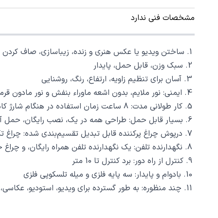
مشخصات فنی ندارد
1. ساختن ویدیو یا عکس هنری و زنده، زیباسازی، صاف کردن پوست روشن، افزایش کیفیت فیلم یا عکس در محیط تاریک
2. سبک وزن، قابل حمل، پایدار
3. آسان برای تنظیم زاویه، ارتفاع، رنگ، روشنایی
4. ایمنی: نور ملایم، بدون اشعه ماوراء بنفش و نور مادون قرمز، برای چشم و پوست شما مضر نیست
5. کار طولانی مدت: 8 ساعت زمان استفاده در هنگام شارژ کامل
6. بسیار قابل حمل: طراحی همه در یک، نصب رایگان، حمل آسان، مناسب برای عکسبرداری در فضای باز
7. درپوش چراغ پرکننده قابل تبدیل تقسیم‌بندی شده: چراغ تکمیلی همه‌جهت جلو و عقب
8. نگهدارنده تلفن: یک نگهدارنده تلفن همراه رایگان، و چراغ حلقه را می توان تا 3 نگهدارنده تلفن افزایش داد.
9. کنترل از راه دور: برد کنترل تا 10 متر
10. بادوام و پایدار: سه پایه فلزی و میله تلسکوپی فلزی
11. چند منظوره: به طور گسترده برای ویدیو، استودیو، عکاسی، سلفی، و غیره مانند یوتیوب، Tiktok، عروسی، تبلیغات و غیره استفاده می شود.