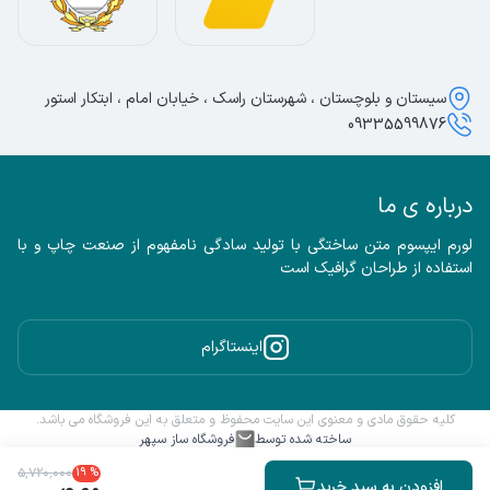
سیستان و بلوچستان ، شهرستان راسک ، خیابان امام ، ابتکار استور
09335599876
درباره ی ما
لورم ایپسوم متن ساختگی با تولید سادگی نامفهوم از صنعت چاپ و با 
استفاده از طراحان گرافیک است
اینستاگرام
کلیه حقوق مادی و معنوی این سایت محفوظ و متعلق به این فروشگاه می باشد.
ساخته شده توسط
فروشگاه ساز سپهر
۵
٬
۷۲۰
٬
۰۰۰
19
%
افزودن به سبد خرید