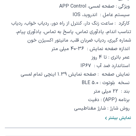
ویژگی : صفحه لمسی، APP Control
سیستم عامل : اندروید، IOS
کارکرد : ساعت زنگ دار، کنترل از راه دور، ردیاب خواب، ردیاب
تناسب اندام، یادآوری تماس، پاسخ به تماس، یادآوری پیام،
شماره گیری، ردیاب ضربان قلب، مانیتور اکسیژن خون
اندازه صفحه نمایش : 36-40 میلی متر
عمر باتری : تا 4 روز
استاندارد ضد آب : IP67
نمایش صفحه : صفحه نمایش 1.39 اینچی تمام لمسی
نسخه بلوتوث : BLE 5.0
بند : 22 میلی متر
برنامه (APP) : دفیت
روش شارژ : شارژ مغناطیسی
ظرفیت باتری : 400 میلی آمپر ساعت
نمایش بیشتر