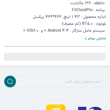
حافظه : 128 مگابایت
برنامه : FitCloudPro
اندازه محصول : 1.43 اینچ، 466*466 پیکسل
بلوتوث : BT5.0 (کم مصرف)
سیستم عامل سازگار : Android 4.4 + و IOS8.0 +
نمایش بیشتر