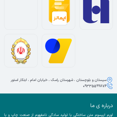
سیستان و بلوچستان ، شهرستان راسک ، خیابان امام ، ابتکار استور
09335599876
درباره ی ما
لورم ایپسوم متن ساختگی با تولید سادگی نامفهوم از صنعت چاپ و با 